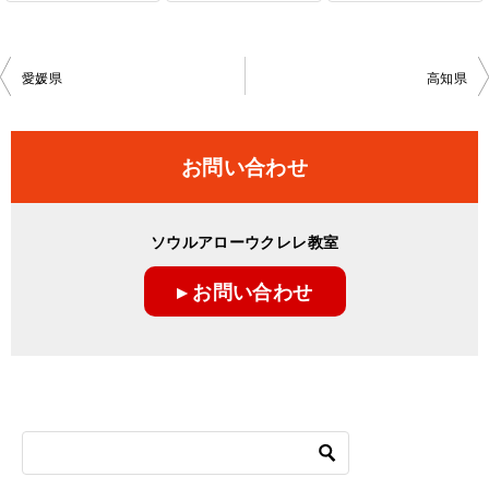
投
愛媛県
高知県
稿
ナ
お問い合わせ
ビ
ゲ
ソウルアローウクレレ教室
ー
▸ お問い合わせ
シ
ョ
ン