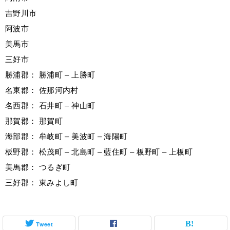
吉野川市
阿波市
美馬市
三好市
勝浦郡： 勝浦町 – 上勝町
名東郡： 佐那河内村
名西郡： 石井町 – 神山町
那賀郡： 那賀町
海部郡： 牟岐町 – 美波町 – 海陽町
板野郡： 松茂町 – 北島町 – 藍住町 – 板野町 – 上板町
美馬郡： つるぎ町
三好郡： 東みよし町
Tweet