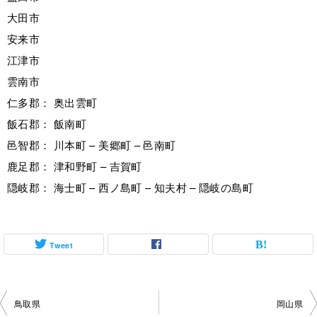
大田市
安来市
江津市
雲南市
仁多郡： 奥出雲町
飯石郡： 飯南町
邑智郡： 川本町 – 美郷町 – 邑南町
鹿足郡： 津和野町 – 吉賀町
隠岐郡： 海士町 – 西ノ島町 – 知夫村 – 隠岐の島町
Tweet
投
鳥取県
岡山県