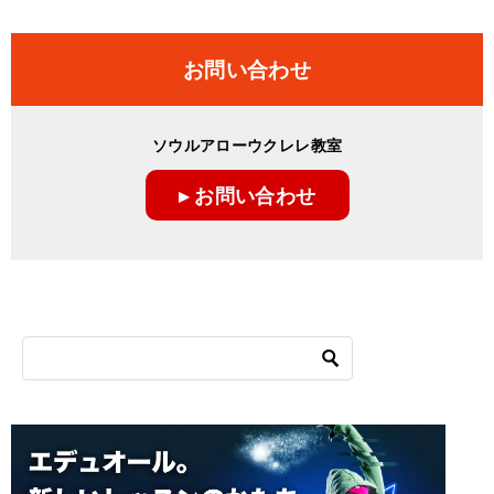
稿
ナ
お問い合わせ
ビ
ゲ
ソウルアローウクレレ教室
ー
▸ お問い合わせ
シ
ョ
ン