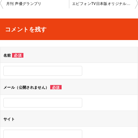
投
月刊 声優グランプリ
エピフォンTV日本版オリジナルシリーズ Epiphone For Every Challenge
稿
ナ
コメントを残す
ビ
ゲ
名前
必須
ー
シ
ョ
メール（公開されません）
必須
ン
サイト