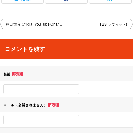
投
熊田茜音 Official YouTube Channel
TBS ラヴィット!
稿
ナ
コメントを残す
ビ
ゲ
名前
必須
ー
シ
ョ
メール（公開されません）
必須
ン